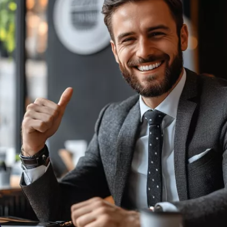
Sport
Blocks
item