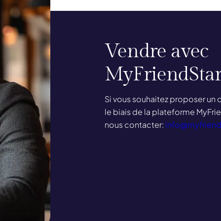
Heading
Vendre avec
MyFriendSta
Text
Si vous souhaitez proposer un 
le biais de la plateforme MyFrie
nous contacter:
info@myfriend