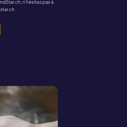
ndStar.ch, n’hésitez pas à 
r
star.ch
i
e