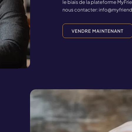
le biais de la plateforme MyFrie
o
nous contacter: 
info@myfriend
r
i
e
VENDRE MAINTENANT
Link
Image