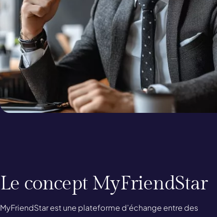
r
o
i
r
e
i
e
Heading
Le concept MyFriendStar
Text
MyFriendStar est une plateforme d’échange entre des